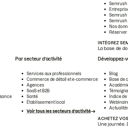
Semrush
Entrepris
Semrush
Semrush 
Nos donn
Réserver
INTÉGREZ SE
La base de don
Par secteur d’activité
Développez-
Services aux professionnels
Blog
Commerce de détail et e-commerce
Base de 
Agences
Académi
SaaS et B2B
Témoigna
ssance
Santé
Indice de 
Établissement local
Webinair
Actualité
Voir tous les secteurs d’activité
ACHETEZ VOS
Une journée. 