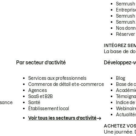
Semrush
Entrepris
Semrush
Semrush 
Nos donn
Réserver
INTÉGREZ SE
La base de don
Par secteur d’activité
Développez-
Services aux professionnels
Blog
Commerce de détail et e-commerce
Base de 
Agences
Académi
SaaS et B2B
Témoigna
ssance
Santé
Indice de 
Établissement local
Webinair
Actualité
Voir tous les secteurs d’activité
ACHETEZ VOS
Une journée. 