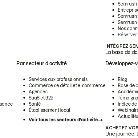
Semrush
Entrepris
Semrush
Semrush 
Nos donn
Réserver
INTÉGREZ SE
La base de don
Par secteur d’activité
Développez-
Services aux professionnels
Blog
Commerce de détail et e-commerce
Base de 
Agences
Académi
SaaS et B2B
Témoigna
ssance
Santé
Indice de 
Établissement local
Webinair
Actualité
Voir tous les secteurs d’activité
ACHETEZ VOS
Une journée. 