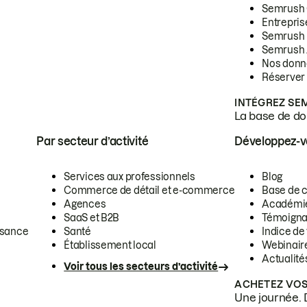
Semrush
Entrepris
Semrush
Semrush 
Nos donn
Réserver
INTÉGREZ SE
La base de don
Par secteur d’activité
Développez-
Services aux professionnels
Blog
Commerce de détail et e-commerce
Base de 
Agences
Académi
SaaS et B2B
Témoigna
ssance
Santé
Indice de 
Établissement local
Webinair
Actualité
Voir tous les secteurs d’activité
ACHETEZ VOS
Une journée. 