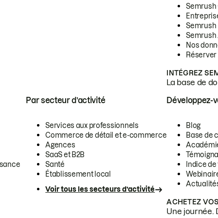
Semrush
Entrepris
Semrush
Semrush 
Nos donn
Réserver
INTÉGREZ SE
La base de don
Par secteur d’activité
Développez-
Services aux professionnels
Blog
Commerce de détail et e-commerce
Base de 
Agences
Académi
SaaS et B2B
Témoigna
ssance
Santé
Indice de 
Établissement local
Webinair
Actualité
Voir tous les secteurs d’activité
ACHETEZ VOS
Une journée. 