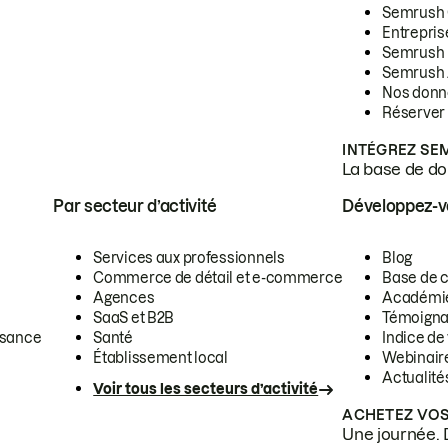
Semrush
Entrepris
Semrush
Semrush 
Nos donn
Réserver
INTÉGREZ SE
La base de don
Par secteur d’activité
Développez-
Services aux professionnels
Blog
Commerce de détail et e-commerce
Base de 
Agences
Académi
SaaS et B2B
Témoigna
ssance
Santé
Indice de 
Établissement local
Webinair
Actualité
Voir tous les secteurs d’activité
ACHETEZ VOS
Une journée. 