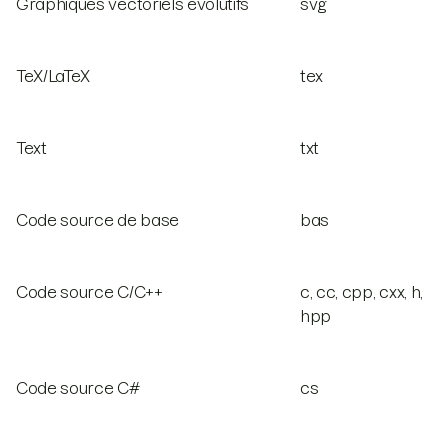
Graphiques vectoriels évolutifs
svg
TeX/LaTeX
tex
Text
txt
Code source de base
bas
Code source C/C++
c, cc, cpp, cxx, h,
hpp
Code source C#
cs