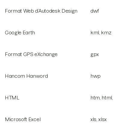
Format Web d’Autodesk Design
dwf
Google Earth
kml, kmz
Format GPS eXchange
gpx
Hancom Hanword
hwp
HTML
htm, html,
Microsoft Excel
xls, xlsx