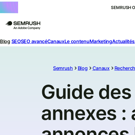
SEMRUSH 
Blog
SEO
SEO avancé
Canaux
Le contenu
Marketing
Actualités
Semrush
Blog
Canaux
Recherch
Guide des
annexes : 
annonces