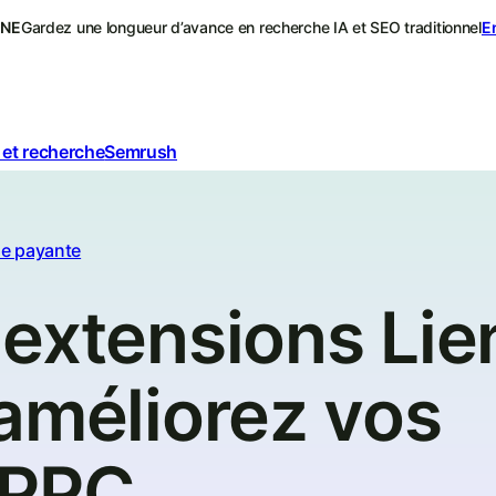
ONE
Gardez une longueur d’avance en recherche IA et SEO traditionnel
E
 et recherche
Semrush
e payante
 extensions Lie
améliorez vos
 PPC