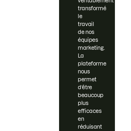
véritablement
transformé
le
travail
de nos
équipes
marketing.
La
plateforme
nous
permet
d’être
beaucoup
plus
efficaces
en
réduisant