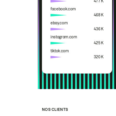
477 K
facebook.com
468 K
ebay.com
436 K
instagram.com
425 K
tiktok.com
320 K
NOS CLIENTS