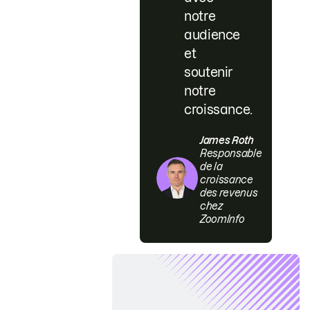
notre
audience
et
soutenir
notre
croissance.
James Roth
Responsable
de la
croissance
des revenus
chez
ZoomInfo