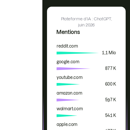
Plateforme d’IA : ChatGPT,
juin 2026
Mentions
reddit.com
Marque
Mentions
1,1 Mio
google.com
877 K
youtube.com
600 K
amazon.com
597 K
walmart.com
541 K
apple.com