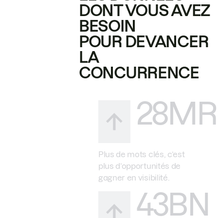
DONT VOUS AVEZ
BESOIN
POUR DEVANCER
LA
CONCURRENCE
28MR
Plus de mots clés, c’est
plus d’opportunités de
gagner en visibilité.
43BN