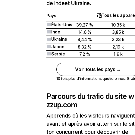
de Indeet Ukraine.
Tous les appare
Pays
États-Unis
39,27 %
10,35 k
Inde
14,6 %
3,85 k
Ukraine
8,44 %
2,23 k
Japon
8,32 %
2,19 k
Serbie
7,2 %
1,9 k
Voir tous les pays →
10 fois plus d'informations quotidiennes. Gratui
Parcours du trafic du site 
zzup.com
Apprends où les visiteurs naviguent
avant et après avoir atterri sur le si
ton concurrent pour découvrir de