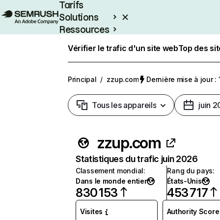
Tarifs
Solutions
Ressources
Entreprises
Vérifier le trafic d'un site web
Top des si
Principal
/
zzup.com
Dernière mise à jour : 
Tous les appareils
juin 
zzup.com
Statistiques du trafic juin 2026
Classement mondial
:
Rang du pays
:
Dans le monde entier
États-Unis
830 153
453 717
Visites
Authority Score