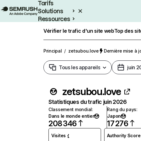
Tarifs
Solutions
Ressources
Entreprises
Vérifier le trafic d'un site web
Top des si
Principal
/
zetsubou.love
Dernière mise à jo
Tous les appareils
juin 
zetsubou.love
Statistiques du trafic juin 2026
Classement mondial
:
Rang du pays
:
Dans le monde entier
Japon
208 346
17 276
Visites
Authority Score