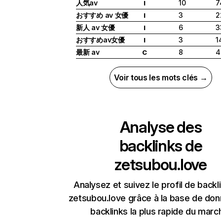
人気av
10
7
I
おすすめ av 女優
3
2
I
新人 av 女優
6
3
I
おすすめav女優
3
1
I
最新 av
8
4
C
Voir tous les mots clés →
Analyse des
backlinks de
zetsubou.love
Analysez et suivez le profil de backl
zetsubou.love grâce à la base de do
backlinks la plus rapide du marc