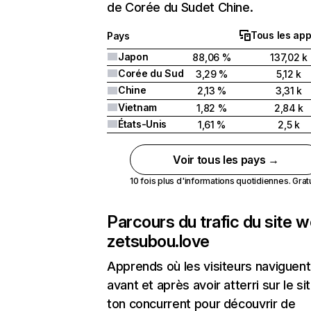
de Corée du Sudet Chine.
Tous les app
Pays
Japon
88,06 %
137,02 k
Corée du Sud
3,29 %
5,12 k
Chine
2,13 %
3,31 k
Vietnam
1,82 %
2,84 k
États-Unis
1,61 %
2,5 k
Voir tous les pays →
10 fois plus d'informations quotidiennes. Gratui
Parcours du trafic du site 
zetsubou.love
Apprends où les visiteurs naviguent
avant et après avoir atterri sur le si
ton concurrent pour découvrir de