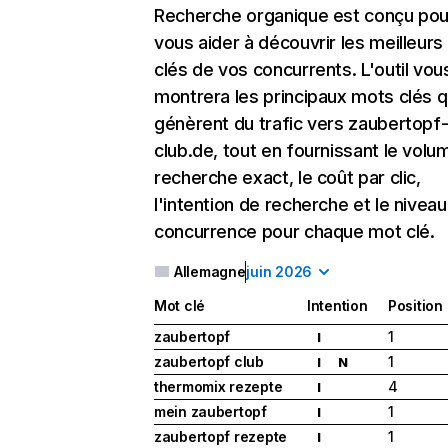
Recherche organique
est conçu pou
vous aider à découvrir les meilleur
clés de vos concurrents. L'outil vou
montrera les principaux mots clés q
génèrent du trafic vers zaubertopf
club.de, tout en fournissant le volu
recherche exact, le coût par clic,
l'intention de recherche et le nivea
concurrence pour chaque mot clé.
Allemagne
juin 2026
Mot clé
Intention
Position
zaubertopf
1
I
zaubertopf club
1
I
N
thermomix rezepte
4
I
mein zaubertopf
1
I
zaubertopf rezepte
1
I