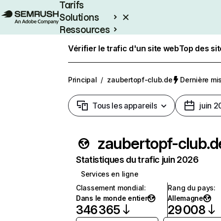
Tarifs
Solutions
Ressources
Entreprises
Vérifier le trafic d'un site web
Top des si
Principal
/
zaubertopf-club.de
Dernière mise
Tous les appareils
juin 
zaubertopf-club.d
Statistiques du trafic juin 2026
Services en ligne
Classement mondial
:
Rang du pays
:
Dans le monde entier
Allemagne
346 365
29 008