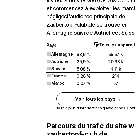
visiteurs du site web de vos concur
et commencez à exploiter les marc
négligésl'audience principale de
Zaubertopf-club.de se trouve en
Allemagne suivi de Autricheet Suiss
Tous les appareil
Pays
Allemagne
68,6 %
55,57 k
Autriche
25,9 %
20,98 k
Suisse
5,08 %
4,11 k
France
0,26 %
214
Maroc
0,07 %
57
Voir tous les pays →
10 fois plus d'informations quotidiennes. Gratui
Parcours du trafic du site 
zaubertopf-club.de