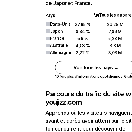
de Japonet France.
Tous les apparei
Pays
États-Unis
27,88 %
26,29 M
Japon
8,34 %
7,86 M
France
5,6 %
5,28 M
Australie
4,03 %
3,8 M
Allemagne
3,22 %
3,03 M
Voir tous les pays →
10 fois plus d'informations quotidiennes. Gratui
Parcours du trafic du site 
youjizz.com
Apprends où les visiteurs naviguent
avant et après avoir atterri sur le si
ton concurrent pour découvrir de