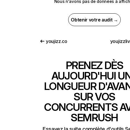
Nous n'avons pas de données à affich
Obtenir votre audit →
youjizz.co
youjizzli
PRENEZ DÈS
AUJOURD'HUI U
LONGUEUR D'AVA
SUR VOS
CONCURRENTS A
SEMRUSH
Essayez la suite complète d'outils 