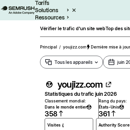
Tarifs
Solutions
Ressources
Entreprises
Vérifier le trafic d'un site web
Top des si
Principal
/
youjizz.com
Dernière mise à jour 
Tous les appareils
juin 
youjizz.com
Statistiques du trafic juin 2026
Classement mondial
:
Rang du pays
:
Dans le monde entier
États-Unis
358
361
Visites
Authority Score