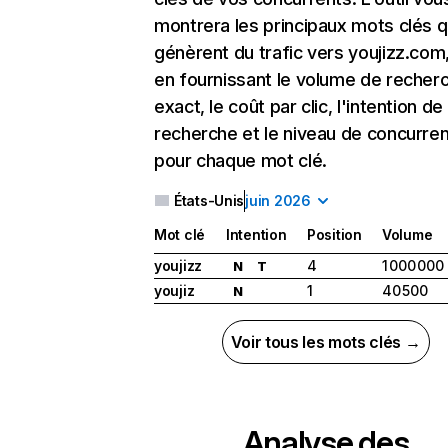
montrera les principaux mots clés q
génèrent du trafic vers youjizz.com,
en fournissant le volume de recher
exact, le coût par clic, l'intention de
recherche et le niveau de concurre
pour chaque mot clé.
États-Unis
juin 2026
Mot clé
Intention
Position
Volume
youjizz
4
1 000 000
N
T
youjiz
1
40 500
N
Voir tous les mots clés →
Analyse des