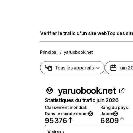
Vérifier le trafic d'un site web
Top des si
Principal
/
yaruobook.net
Tous les appareils
juin 2
yaruobook.net
Statistiques du trafic juin 2026
Classement mondial
:
Rang du pays
:
Dans le monde entier
Japon
95 376
6 809
Visites