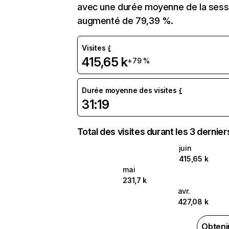
avec une durée moyenne de la sessio
augmenté de 79,39 %.
Visites
415,65 k
+79 %
Durée moyenne des visites
31:19
Total des visites durant les 3 dernie
juin
415,65 k
mai
231,7 k
avr.
427,08 k
Obteni