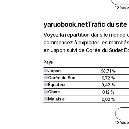
10 fois 
yaruobook.net
Trafic du sit
Voyez la répartition dans le monde 
commencez à exploiter les marchés 
en Japon suivi de Corée du Sudet É
Pays
Japon
98,71 %
Corée du Sud
0,72 %
Équateur
0,42 %
Chine
0,12 %
Malaisie
0,02 %
10 fois 