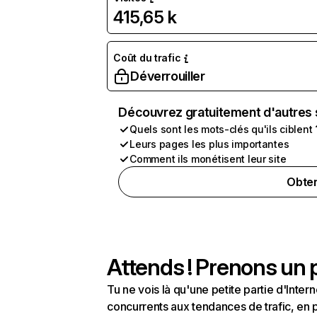
415,65 k
Coût du trafic
Déverrouiller
Découvrez gratuitement d'autres 
Quels sont les mots-clés qu'ils ciblent 
Leurs pages les plus importantes
Comment ils monétisent leur site
Obten
Attends ! Prenons un p
Tu ne vois là qu'une petite partie d'Int
concurrents aux tendances de trafic, en pa