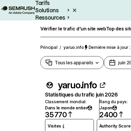
Tarifs
Solutions
Ressources
Entreprises
Vérifier le trafic d'un site web
Top des si
Principal
/
yaruo.info
Dernière mise à jour :
Tous les appareils
juin 
yaruo.info
Statistiques du trafic juin 2026
Classement mondial
:
Rang du pays
:
Dans le monde entier
Japon
35 770
2 400
Visites
Authority Score