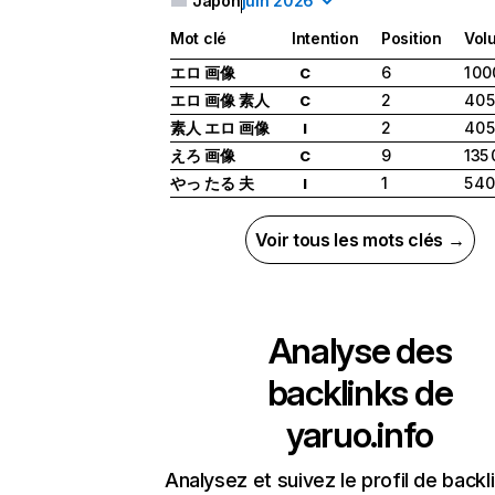
Japon
juin 2026
Mot clé
Intention
Position
Vol
エロ 画像
6
1 00
C
エロ 画像 素人
2
40 
C
素人 エロ 画像
2
40 
I
えろ 画像
9
135
C
やっ たる 夫
1
5 4
I
Voir tous les mots clés →
Analyse des
backlinks de
yaruo.info
Analysez et suivez le profil de backl