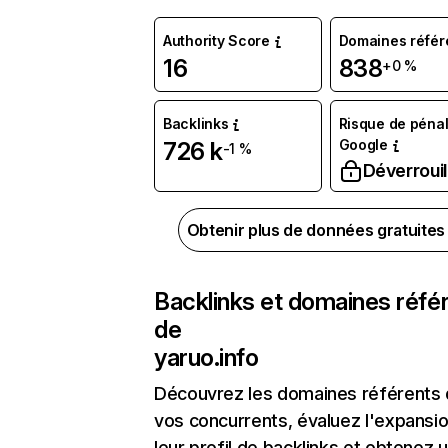
Authority Score
Domaines référ
16
838
+0 %
Backlinks
Risque de pénal
Google
726 k
-1 %
Déverrouil
Obtenir plus de données gratuite
Backlinks et domaines réfé
de
yaruo.info
Découvrez les domaines référents
vos concurrents, évaluez l'expansi
leur profil de backlinks et obtenez 