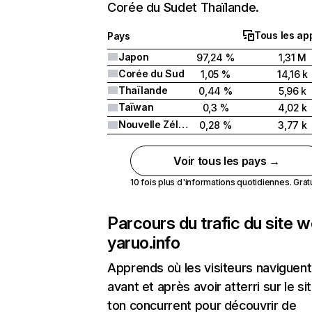
Corée du Sudet Thaïlande.
Tous les ap
Pays
Japon
97,24 %
1,31 M
Corée du Sud
1,05 %
14,16 k
Thaïlande
0,44 %
5,96 k
Taïwan
0,3 %
4,02 k
Nouvelle Zélande
0,28 %
3,77 k
Voir tous les pays →
10 fois plus d'informations quotidiennes. Gratui
Parcours du trafic du site 
yaruo.info
Apprends où les visiteurs naviguent
avant et après avoir atterri sur le si
ton concurrent pour découvrir de