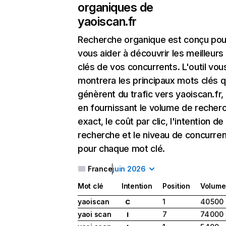
organiques de
yaoiscan.fr
Recherche organique
est conçu pou
vous aider à découvrir les meilleur
clés de vos concurrents. L'outil vou
montrera les principaux mots clés q
génèrent du trafic vers yaoiscan.fr,
en fournissant le volume de recher
exact, le coût par clic, l'intention de
recherche et le niveau de concurre
pour chaque mot clé.
France
juin 2026
Mot clé
Intention
Position
Volume
yaoiscan
1
40 500
C
yaoi scan
7
74 000
I