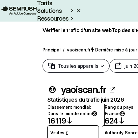
Tarifs
Solutions
Ressources
Entreprises
Vérifier le trafic d'un site web
Top des si
Principal
/
yaoiscan.fr
Dernière mise à jour 
Tous les appareils
juin 
yaoiscan.fr
Statistiques du trafic juin 2026
Classement mondial
:
Rang du pays
:
Dans le monde entier
France
16 119
624
Visites
Authority Score