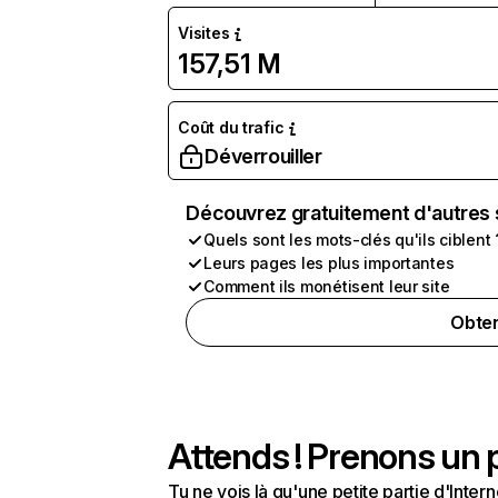
Visites
157,51 M
Coût du trafic
Déverrouiller
Découvrez gratuitement d'autres 
Quels sont les mots-clés qu'ils ciblent 
Leurs pages les plus importantes
Comment ils monétisent leur site
Obten
Attends ! Prenons un p
Tu ne vois là qu'une petite partie d'Int