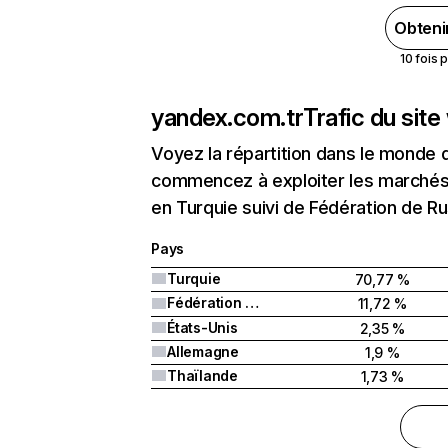
Obteni
10 fois 
yandex.com.tr
Trafic du sit
Voyez la répartition dans le monde 
commencez à exploiter les marchés 
en Turquie suivi de Fédération de Ru
Pays
Turquie
70,77 %
Fédération de Russie
11,72 %
États-Unis
2,35 %
Allemagne
1,9 %
Thaïlande
1,73 %