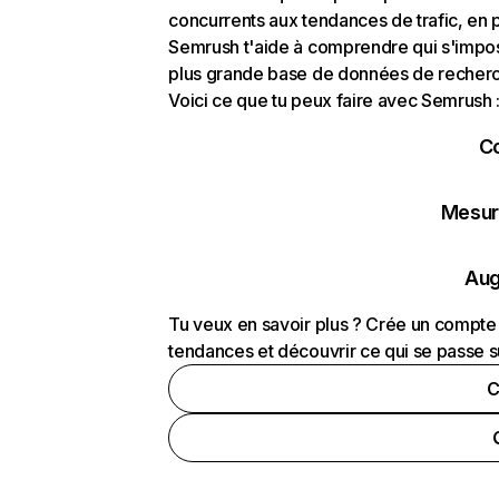
concurrents aux tendances de trafic, en pa
Semrush t'aide à comprendre qui s'impose
plus grande base de données de recherch
Voici ce que tu peux faire avec Semrush 
C
Mesure
Aug
Tu veux en savoir plus ? Crée un compte 
tendances et découvrir ce qui se passe s
C