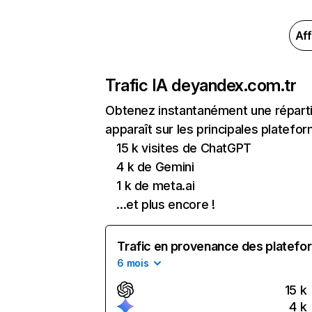
Aff
Trafic IA de
yandex.com.tr
Obtenez instantanément une réparti
apparaît sur les principales platefor
15 k visites de ChatGPT
4 k de Gemini
1 k de meta.ai
...et plus encore !
Trafic en provenance des platefor
6 mois
15 k
4 k