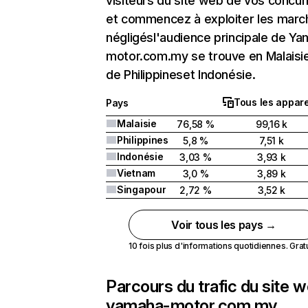
visiteurs du site web de vos concur
et commencez à exploiter les marc
négligésl'audience principale de Y
motor.com.my se trouve en Malaisie
de Philippineset Indonésie.
Tous les appare
Pays
Malaisie
76,58 %
99,16 k
Philippines
5,8 %
7,51 k
Indonésie
3,03 %
3,93 k
Vietnam
3,0 %
3,89 k
Singapour
2,72 %
3,52 k
Voir tous les pays →
10 fois plus d'informations quotidiennes. Gratui
Parcours du trafic du site 
yamaha-motor.com.my