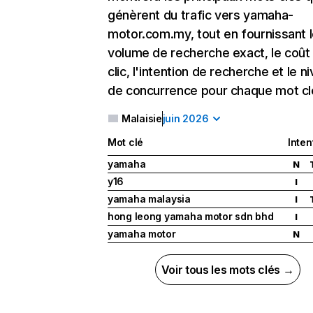
génèrent du trafic vers yamaha-
motor.com.my, tout en fournissant 
volume de recherche exact, le coût
clic, l'intention de recherche et le n
de concurrence pour chaque mot cl
Malaisie
juin 2026
Mot clé
Inten
yamaha
N
y16
I
yamaha malaysia
I
hong leong yamaha motor sdn bhd
I
yamaha motor
N
Voir tous les mots clés →