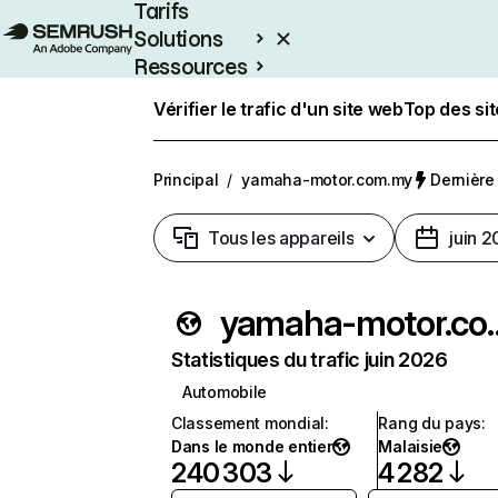
Tarifs
Solutions
Ressources
Entreprises
Vérifier le trafic d'un site web
Top des si
Principal
/
yamaha-motor.com.my
Dernière 
Tous les appareils
juin 
yamaha-mo
Statistiques du trafic juin 2026
Automobile
Classement mondial
:
Rang du pays
:
Dans le monde entier
Malaisie
240 303
4 282