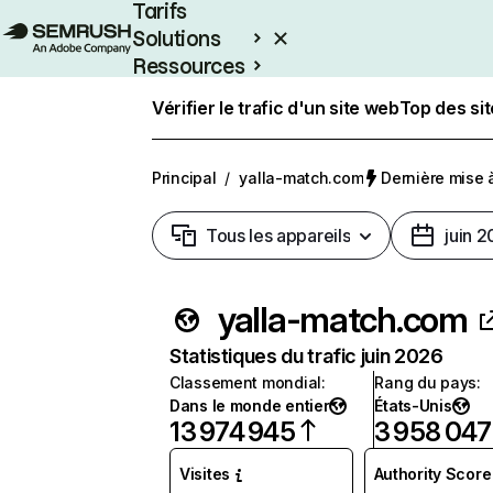
Tarifs
Solutions
Ressources
Entreprises
Vérifier le trafic d'un site web
Top des si
Principal
/
yalla-match.com
Dernière mise à 
Tous les appareils
juin 
yalla-match.com
Statistiques du trafic juin 2026
Classement mondial
:
Rang du pays
:
Dans le monde entier
États-Unis
13 974 945
3 958 047
Visites
Authority Score