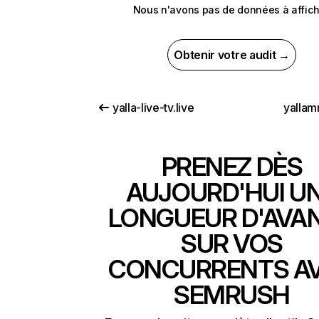
Nous n'avons pas de données à affich
Obtenir votre audit →
yalla-live-tv.live
yallam
PRENEZ DÈS
AUJOURD'HUI U
LONGUEUR D'AVA
SUR VOS
CONCURRENTS A
SEMRUSH