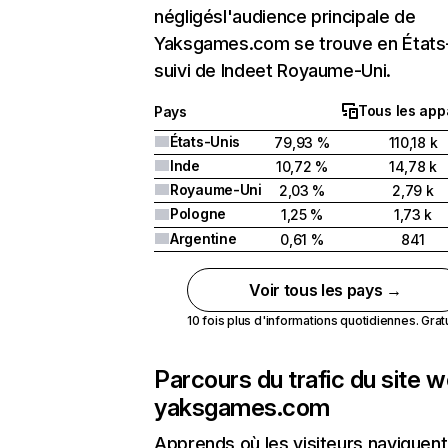
négligésl'audience principale de
Yaksgames.com se trouve en États
suivi de Indeet Royaume-Uni.
Tous les app
Pays
États-Unis
79,93 %
110,18 k
Inde
10,72 %
14,78 k
Royaume-Uni
2,03 %
2,79 k
Pologne
1,25 %
1,73 k
Argentine
0,61 %
841
Voir tous les pays →
10 fois plus d'informations quotidiennes. Gratui
Parcours du trafic du site 
yaksgames.com
Apprends où les visiteurs naviguent