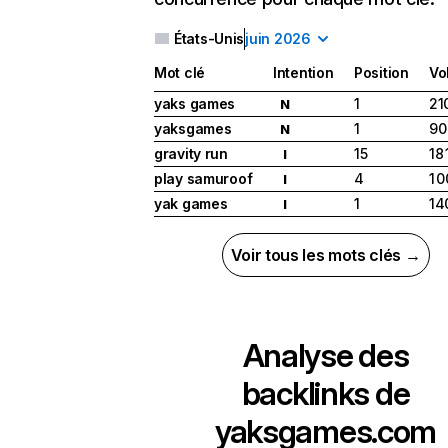
États-Unis
juin 2026
Mot clé
Intention
Position
Vo
yaks games
1
21
N
yaksgames
1
90
N
gravity run
15
18
I
play samuroof
4
1 
I
yak games
1
14
I
Voir tous les mots clés →
Analyse des
backlinks de
yaksgames.com