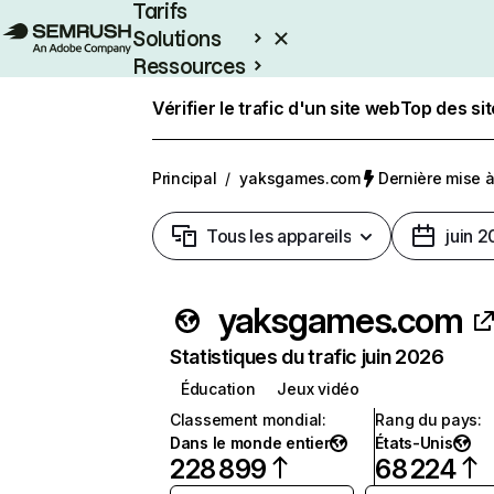
Tarifs
Solutions
Ressources
Entreprises
Vérifier le trafic d'un site web
Top des si
Principal
/
yaksgames.com
Dernière mise à 
Tous les appareils
juin 
yaksgames.com
Statistiques du trafic juin 2026
Éducation
Jeux vidéo
Classement mondial
:
Rang du pays
:
Dans le monde entier
États-Unis
228 899
68 224