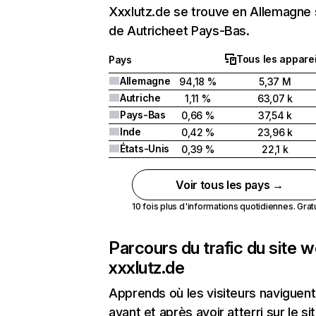
Xxxlutz.de se trouve en Allemagne 
de Autricheet Pays-Bas.
Tous les apparei
Pays
Allemagne
94,18 %
5,37 M
Autriche
1,11 %
63,07 k
Pays-Bas
0,66 %
37,54 k
Inde
0,42 %
23,96 k
États-Unis
0,39 %
22,1 k
Voir tous les pays →
10 fois plus d'informations quotidiennes. Gratui
Parcours du trafic du site 
xxxlutz.de
Apprends où les visiteurs naviguent
avant et après avoir atterri sur le si