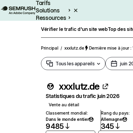
Tarifs
Solutions
Ressources
Entreprises
Vérifier le trafic d'un site web
Top des si
Principal
/
xxxlutz.de
Dernière mise à jour : 
Tous les appareils
juin 
xxxlutz.de
Statistiques du trafic juin 2026
Vente au détail
Classement mondial
:
Rang du pays
:
Dans le monde entier
Allemagne
9 485
345