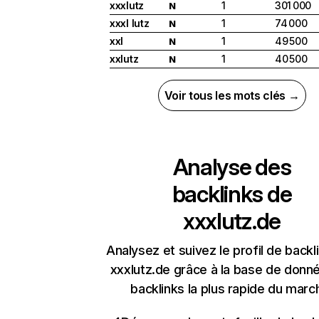
xxxlutz
1
301 000
N
xxxl lutz
1
74 000
N
xxl
1
49 500
N
xxlutz
1
40 500
N
Voir tous les mots clés →
Analyse des
backlinks de
xxxlutz.de
Analysez et suivez le profil de backl
xxxlutz.de grâce à la base de donn
backlinks la plus rapide du marc