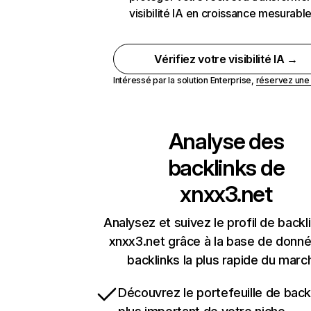
visibilité IA en croissance mesurabl
Vérifiez votre visibilité IA →
Intéressé par la solution Enterprise,
réservez un
Analyse des
backlinks de
xnxx3.net
Analysez et suivez le profil de backl
xnxx3.net grâce à la base de donn
backlinks la plus rapide du marc
Découvrez le portefeuille de backl