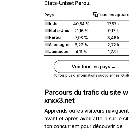
États-Uniset Pérou.
Tous les appare
Pays
Inde
40,54 %
17,57 k
États-Unis
21,16 %
9,17 k
Pérou
7,98 %
3,46 k
Allemagne
6,27 %
2,72 k
Jamaïque
4,11 %
1,78 k
Voir tous les pays →
10 fois plus d'informations quotidiennes. Gratui
Parcours du trafic du site 
xnxx3.net
Apprends où les visiteurs naviguent
avant et après avoir atterri sur le si
ton concurrent pour découvrir de