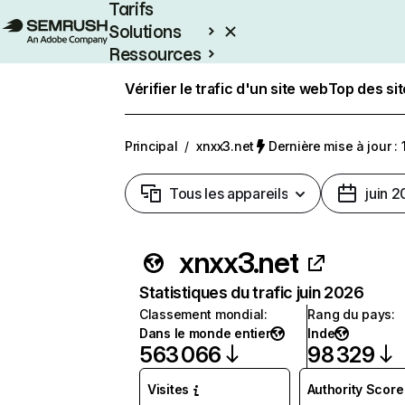
Tarifs
Solutions
Ressources
Entreprises
Vérifier le trafic d'un site web
Top des si
Principal
/
xnxx3.net
Dernière mise à jour : 
Tous les appareils
juin 
xnxx3.net
Statistiques du trafic juin 2026
Classement mondial
:
Rang du pays
:
Dans le monde entier
Inde
563 066
98 329
Visites
Authority Score