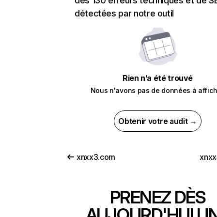
des 130 erreurs techniques et de 
détectées par notre outil
Rien n’a été trouvé
Nous n'avons pas de données à affich
Obtenir votre audit →
xnxx3.com
xnxx
PRENEZ DÈS
AUJOURD'HUI U