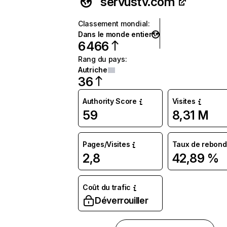
servustv.com
Classement mondial
:
Dans le monde entier
6 466
Rang du pays
:
Autriche
36
Authority Score
Visites
59
8,31 M
Pages/Visites
Taux de rebond
2,8
42,89 %
Coût du trafic
Déverrouiller