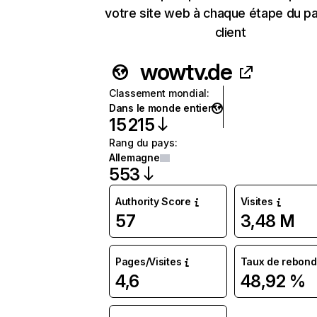
votre site web à chaque étape du p
client
wowtv.de
Classement mondial
:
Dans le monde entier
15 215
Rang du pays
:
Allemagne
553
Authority Score
Visites
57
3,48 M
Pages/Visites
Taux de rebond
4,6
48,92 %