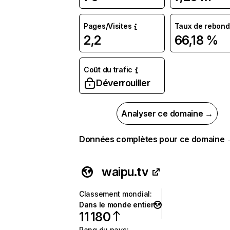
Pages/Visites
Taux de rebond
2,2
66,18 %
Coût du trafic
Déverrouiller
Analyser ce domaine →
Données complètes pour ce domaine
waipu.tv
Classement mondial
:
Dans le monde entier
11 180
Rang du pays
: