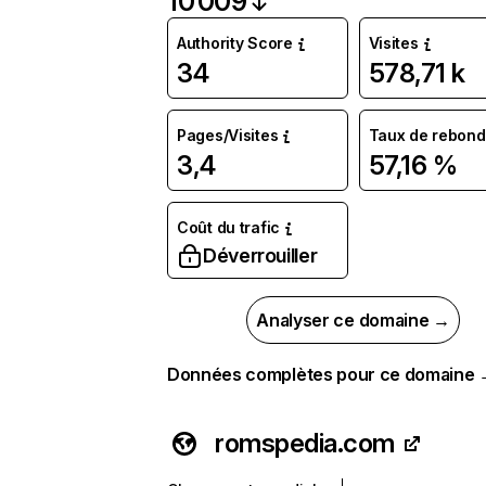
10 009
Authority Score
Visites
34
578,71 k
Pages/Visites
Taux de rebond
3,4
57,16 %
Coût du trafic
Déverrouiller
Analyser ce domaine →
Données complètes pour ce domaine
romspedia.com