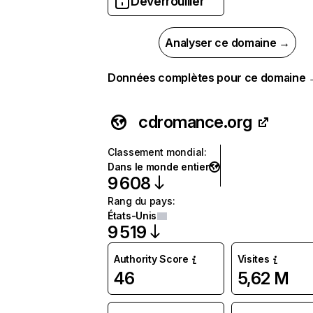
Déverrouiller
Analyser ce domaine →
Données complètes pour ce domaine
cdromance.org
Classement mondial
:
Dans le monde entier
9 608
Rang du pays
:
États-Unis
9 519
Authority Score
Visites
46
5,62 M