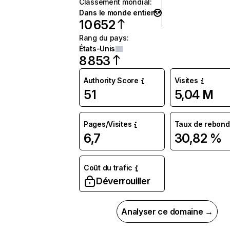
Classement mondial
:
Dans le monde entier
10 652
Rang du pays
:
États-Unis
8 853
Authority Score
Visites
51
5,04 M
Pages/Visites
Taux de rebond
6,7
30,82 %
Coût du trafic
Déverrouiller
Analyser ce domaine →