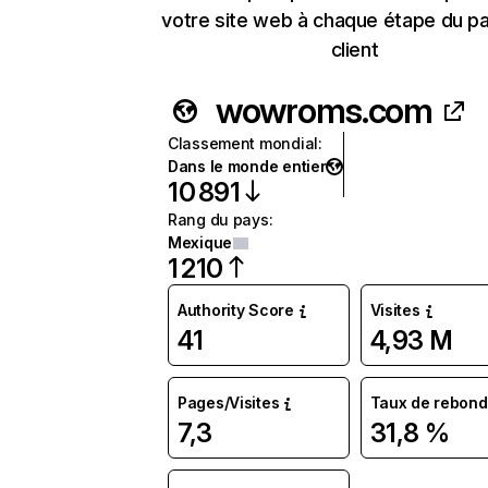
votre site web à chaque étape du p
client
wowroms.com
Classement mondial
:
Dans le monde entier
10 891
Rang du pays
:
Mexique
1 210
Authority Score
Visites
41
4,93 M
Pages/Visites
Taux de rebond
7,3
31,8 %