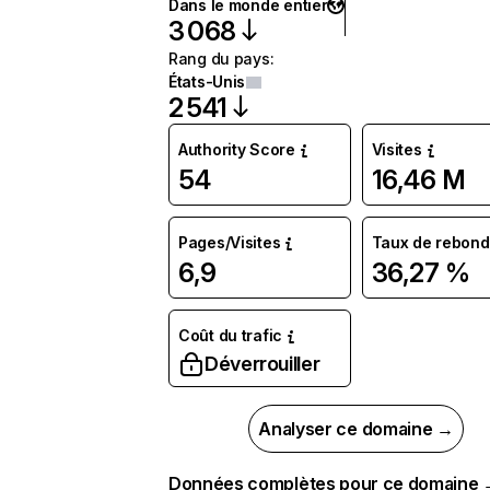
Dans le monde entier
3 068
Rang du pays
:
États-Unis
2 541
Authority Score
Visites
54
16,46 M
Pages/Visites
Taux de rebond
6,9
36,27 %
Coût du trafic
Déverrouiller
Analyser ce domaine →
Données complètes pour ce domaine