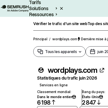
Tarifs
Solutions
Ressources
Entreprises
Vérifier le trafic d'un site web
Top des si
Principal
/
wordplays.com
Dernière mise à j
Tous les appareils
juin 
wordplays.com
Statistiques du trafic juin 2026
Services en ligne
Classement mondial
:
Rang du pays
:
Dans le monde entier
États-Unis
6 198
2 847