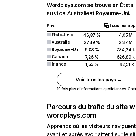
Wordplays.com se trouve en États-
suivi de Australieet Royaume-Uni.
Tous les app
Pays
États-Unis
46,87 %
4,05 M
Australie
27,39 %
2,37 M
Royaume-Uni
9,08 %
784,34 k
Canada
7,26 %
626,89 k
Irlande
1,65 %
142,51 k
Voir tous les pays →
10 fois plus d'informations quotidiennes. Gratui
Parcours du trafic du site 
wordplays.com
Apprends où les visiteurs naviguent
avant et après avoir atterri sur le si