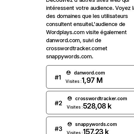
intéressent votre audience. Voyez la
des domaines que les utilisateurs
consultent ensuiteL'audience de
Wordplays.com visite également
danword.com, suivi de
crosswordtracker.comet
snappywords.com.
danword.com
#
1
1,97 M
Visites :
crosswordtracker.com
#
2
528,08 k
Visites :
snappywords.com
#
3
157,23 k
Visites :