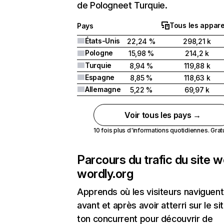
de Pologneet Turquie.
Tous les appare
Pays
États-Unis
22,24 %
298,21 k
Pologne
15,98 %
214,2 k
Turquie
8,94 %
119,88 k
Espagne
8,85 %
118,63 k
Allemagne
5,22 %
69,97 k
Voir tous les pays →
10 fois plus d'informations quotidiennes. Gratui
Parcours du trafic du site 
wordly.org
Apprends où les visiteurs naviguent
avant et après avoir atterri sur le si
ton concurrent pour découvrir de