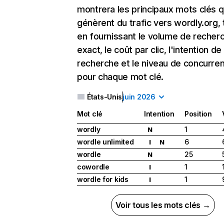
montrera les principaux mots clés q
génèrent du trafic vers wordly.org, 
en fournissant le volume de recher
exact, le coût par clic, l'intention de
recherche et le niveau de concurre
pour chaque mot clé.
États-Unis
juin 2026
Mot clé
Intention
Position
wordly
1
N
wordle unlimited
6
I
N
wordle
25
N
cowordle
1
I
wordle for kids
1
I
Voir tous les mots clés →