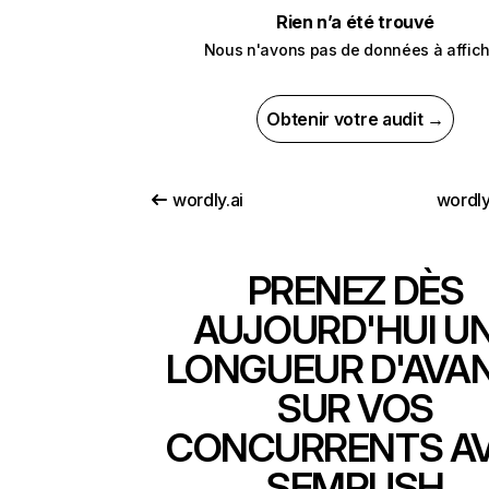
Rien n’a été trouvé
Nous n'avons pas de données à affich
Obtenir votre audit →
wordly.ai
wordl
PRENEZ DÈS
AUJOURD'HUI U
LONGUEUR D'AVA
SUR VOS
CONCURRENTS A
SEMRUSH