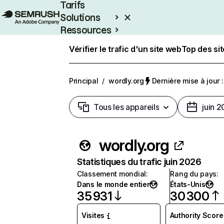
Tarifs
Solutions
Ressources
Entreprises
Vérifier le trafic d'un site web
Top des si
Principal
/
wordly.org
Dernière mise à jour :
Tous les appareils
juin 
wordly.org
Statistiques du trafic juin 2026
Classement mondial
:
Rang du pays
:
Dans le monde entier
États-Unis
35 931
30 300
Visites
Authority Score