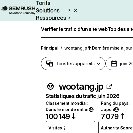
Tarifs
Solutions
Ressources
Entreprises
Vérifier le trafic d'un site web
Top des si
Principal
/
wootang.jp
Dernière mise à jour 
Tous les appareils
juin 
wootang.jp
Statistiques du trafic juin 2026
Classement mondial
:
Rang du pays
:
Dans le monde entier
Japon
100 149
7 079
Visites
Authority Score