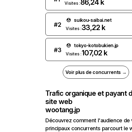
86,24 k
Visites :
suikou-saibai.net
#
2
33,22 k
Visites :
tokyo-kotobukien.jp
#
3
107,02 k
Visites :
Voir plus de concurrents →
Trafic organique et payant 
site web
wootang.jp
Découvrez comment l'audience de 
principaux concurrents parcourt le