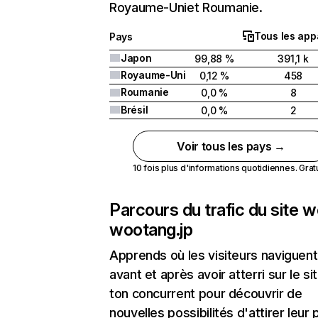
Royaume-Uniet Roumanie.
Tous les app
Pays
Japon
99,88 %
391,1 k
Royaume-Uni
0,12 %
458
Roumanie
0,0 %
8
Brésil
0,0 %
2
Voir tous les pays →
10 fois plus d'informations quotidiennes. Gratui
Parcours du trafic du site 
wootang.jp
Apprends où les visiteurs naviguent
avant et après avoir atterri sur le si
ton concurrent pour découvrir de
nouvelles possibilités d'attirer leur p