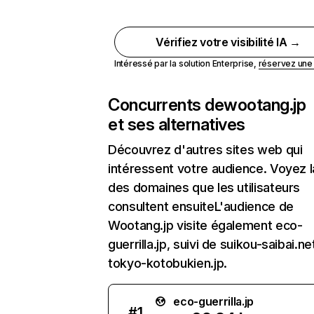
Vérifiez votre visibilité IA →
Intéressé par la solution Enterprise,
réservez un
Concurrents de
wootang.jp
et ses alternatives
Découvrez d'autres sites web qui
intéressent votre audience. Voyez la
des domaines que les utilisateurs
consultent ensuiteL'audience de
Wootang.jp visite également eco-
guerrilla.jp, suivi de suikou-saibai.ne
tokyo-kotobukien.jp.
eco-guerrilla.jp
#
1