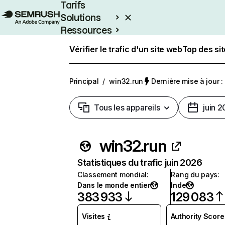
Tarifs
Solutions
Ressources
Entreprises
Vérifier le trafic d'un site web
Top des si
Principal
/
win32.run
Dernière mise à jour : 
Tous les appareils
juin 
win32.run
Statistiques du trafic juin 2026
Classement mondial
:
Rang du pays
:
Dans le monde entier
Inde
383 933
129 083
Visites
Authority Score