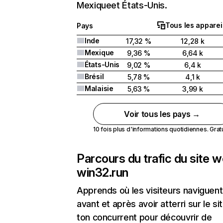
Mexiqueet États-Unis.
Tous les apparei
Pays
Inde
17,32 %
12,28 k
Mexique
9,36 %
6,64 k
États-Unis
9,02 %
6,4 k
Brésil
5,78 %
4,1 k
Malaisie
5,63 %
3,99 k
Voir tous les pays →
10 fois plus d'informations quotidiennes. Gratui
Parcours du trafic du site 
win32.run
Apprends où les visiteurs naviguent
avant et après avoir atterri sur le si
ton concurrent pour découvrir de