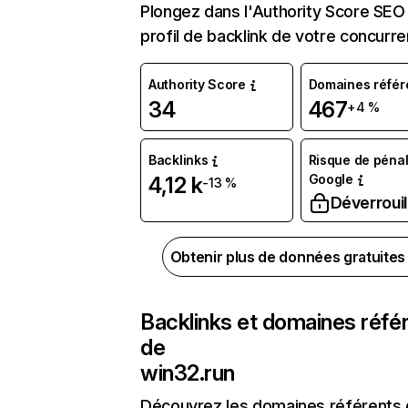
Plongez dans l'Authority Score SEO 
profil de backlink de votre concurre
Authority Score
Domaines référ
34
467
+4 %
Backlinks
Risque de pénal
Google
4,12 k
-13 %
Déverrouil
Obtenir plus de données gratuite
Backlinks et domaines réfé
de
win32.run
Découvrez les domaines référents