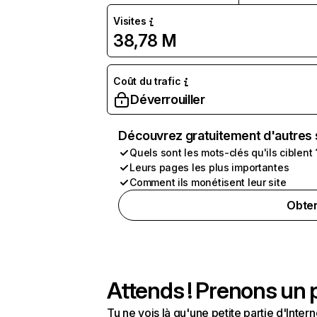
Visites
38,78 M
Coût du trafic
Déverrouiller
Découvrez gratuitement d'autres 
Quels sont les mots-clés qu'ils ciblent 
Leurs pages les plus importantes
Comment ils monétisent leur site
Obten
Attends ! Prenons un p
Tu ne vois là qu'une petite partie d'Int