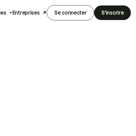
ces
Entreprises
Se connecter
S'inscrire