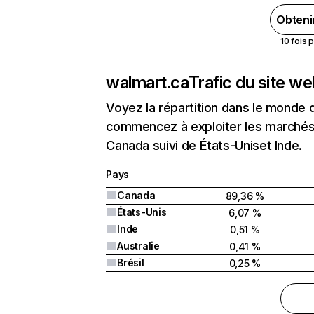
Obteni
10 fois 
walmart.ca
Trafic du site w
Voyez la répartition dans le monde 
commencez à exploiter les marchés 
Canada suivi de États-Uniset Inde.
Pays
Canada
89,36 %
États-Unis
6,07 %
Inde
0,51 %
Australie
0,41 %
Brésil
0,25 %