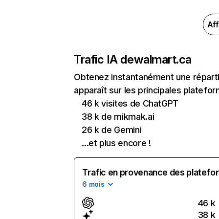
Aff
Trafic IA de
walmart.ca
Obtenez instantanément une réparti
apparaît sur les principales platefor
46 k visites de ChatGPT
38 k de mikmak.ai
26 k de Gemini
...et plus encore !
Trafic en provenance des platefor
6 mois
46 k
38 k