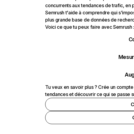
concurrents aux tendances de trafic, en pa
Semrush t'aide à comprendre qui s'impose
plus grande base de données de recherch
Voici ce que tu peux faire avec Semrush 
C
Mesure
Aug
Tu veux en savoir plus ? Crée un compte 
tendances et découvrir ce qui se passe s
C