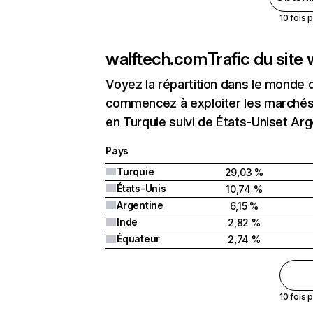
10 fois 
walftech.com
Trafic du site
Voyez la répartition dans le monde 
commencez à exploiter les marchés 
en Turquie suivi de États-Uniset Arg
Pays
Turquie
29,03 %
États-Unis
10,74 %
Argentine
6,15 %
Inde
2,82 %
Équateur
2,74 %
10 fois 