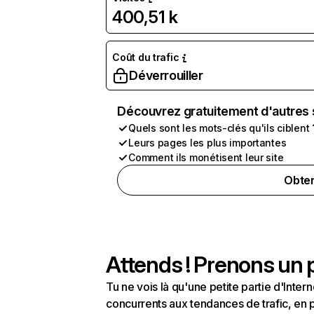
400,51 k
Coût du trafic
Déverrouiller
Découvrez gratuitement d'autres 
Quels sont les mots-clés qu'ils ciblent 
Leurs pages les plus importantes
Comment ils monétisent leur site
Obten
Attends ! Prenons un p
Tu ne vois là qu'une petite partie d'Int
concurrents aux tendances de trafic, en pa