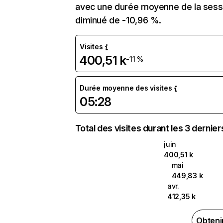
avec une durée moyenne de la sessi
diminué de -10,96 %.
Visites
400,51 k
-11 %
Durée moyenne des visites
05:28
Total des visites durant les 3 dernie
juin
400,51 k
mai
449,83 k
avr.
412,35 k
Obteni