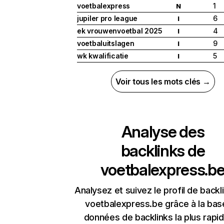
voetbalexpress
1
N
jupiler pro league
6
I
ek vrouwenvoetbal 2025
4
I
voetbaluitslagen
9
I
wk kwalificatie
5
I
Voir tous les mots clés →
Analyse des
backlinks de
voetbalexpress.b
Analysez et suivez le profil de backl
voetbalexpress.be grâce à la bas
données de backlinks la plus rapi