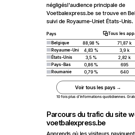
négligésl'audience principale de
Voetbalexpress.be se trouve en Be
suivi de Royaume-Uniet États-Unis.
Tous les app
Pays
Belgique
88,98 %
71,87 k
Royaume-Uni
4,83 %
3,9 k
États-Unis
3,5 %
2,82 k
Pays-Bas
0,86 %
695
Roumanie
0,79 %
640
Voir tous les pays →
10 fois plus d'informations quotidiennes. Gratui
Parcours du trafic du site 
voetbalexpress.be
Apprends où les visiteurs naviguent