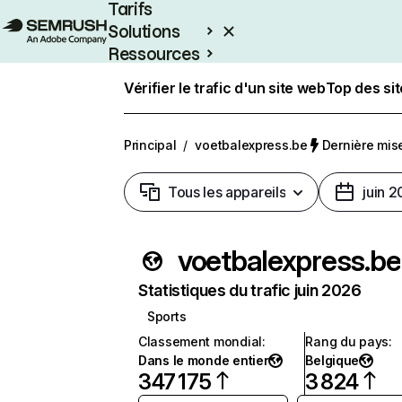
Tarifs
Solutions
Ressources
Entreprises
Vérifier le trafic d'un site web
Top des si
Principal
/
voetbalexpress.be
Dernière mise 
Tous les appareils
juin 
voetbalexpress.be
Statistiques du trafic juin 2026
Sports
Classement mondial
:
Rang du pays
:
Dans le monde entier
Belgique
347 175
3 824