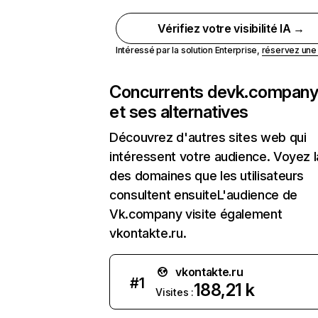
Vérifiez votre visibilité IA →
Intéressé par la solution Enterprise,
réservez un
Concurrents de
vk.compan
et ses alternatives
Découvrez d'autres sites web qui
intéressent votre audience. Voyez la
des domaines que les utilisateurs
consultent ensuiteL'audience de
Vk.company visite également
vkontakte.ru.
vkontakte.ru
#
1
188,21 k
Visites :