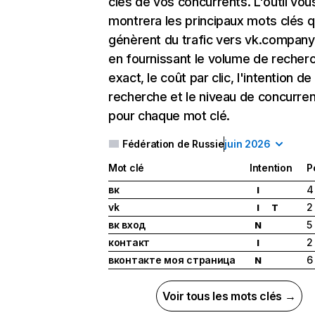
clés de vos concurrents. L'outil vou
montrera les principaux mots clés q
génèrent du trafic vers vk.company,
en fournissant le volume de recher
exact, le coût par clic, l'intention de
recherche et le niveau de concurre
pour chaque mot clé.
Fédération de Russie
juin 2026
Mot clé
Intention
P
вк
4
I
vk
2
I
T
вк вход
5
N
контакт
2
I
вконтакте моя страница
6
N
Voir tous les mots clés →