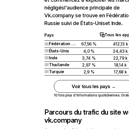
négligésl'audience principale de
Vk.company se trouve en Fédératio
Russie suivi de États-Uniset Inde.
Tous les app
Pays
Fédération de Russie
67,56 %
412,13 k
États-Unis
4,0 %
24,43 k
Inde
3,74 %
22,79 k
Thaïlande
2,97 %
18,14 k
Turquie
2,9 %
17,68 k
Voir tous les pays →
10 fois plus d'informations quotidiennes. Gratui
Parcours du trafic du site 
vk.company