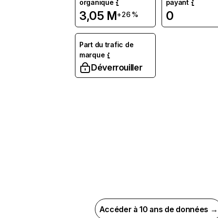
organique
payant
3,05 M
0
+26 %
Part du trafic de
marque
Déverrouiller
Accéder à 10 ans de données →