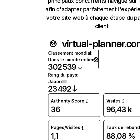
principaux concurrents navigue sur 
afin d'adapter parfaitement l'expéri
votre site web à chaque étape du p
client
virtual-planner.c
Classement mondial
:
Dans le monde entier
302 539
Rang du pays
:
Japon
23 492
Authority Score
Visites
36
96,43 k
Pages/Visites
Taux de rebond
1,1
88,08 %