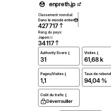
enpreth.jp
Classement mondial
:
Dans le monde entier
427 717
Rang du pays
:
Japon
34 117
Authority Score
Visites
31
61,68 k
Pages/Visites
Taux de rebond
1,1
94,04 %
Coût du trafic
Déverrouiller