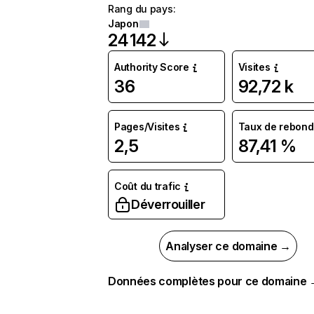
Rang du pays
:
Japon
24 142
Authority Score
Visites
36
92,72 k
Pages/Visites
Taux de rebond
2,5
87,41 %
Coût du trafic
Déverrouiller
Analyser ce domaine →
Données complètes pour ce domaine