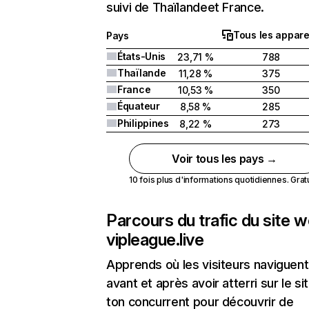
suivi de Thaïlandeet France.
Tous les appare
Pays
États-Unis
23,71 %
788
Thaïlande
11,28 %
375
France
10,53 %
350
Équateur
8,58 %
285
Philippines
8,22 %
273
Voir tous les pays →
10 fois plus d'informations quotidiennes. Gratui
Parcours du trafic du site 
vipleague.live
Apprends où les visiteurs naviguent
avant et après avoir atterri sur le si
ton concurrent pour découvrir de