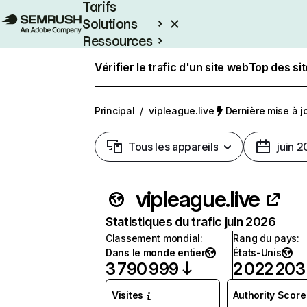
Tarifs
Solutions
Ressources
Entreprises
Vérifier le trafic d'un site web
Top des si
Principal
/
vipleague.live
Dernière mise à jo
Tous les appareils
juin 
vipleague.live
Statistiques du trafic juin 2026
Classement mondial
:
Rang du pays
:
Dans le monde entier
États-Unis
3 790 999
2 022 203
Visites
Authority Score