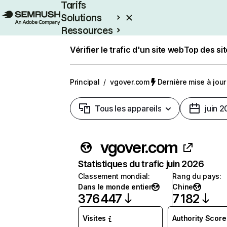
Tarifs
Solutions
Ressources
Entreprises
Vérifier le trafic d'un site web
Top des si
Principal
/
vgover.com
Dernière mise à jour 
Tous les appareils
juin 
vgover.com
Statistiques du trafic juin 2026
Classement mondial
:
Rang du pays
:
Dans le monde entier
Chine
376 447
7 182
Visites
Authority Score