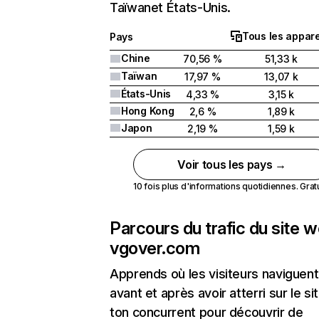
Taïwanet États-Unis.
Tous les appare
Pays
Chine
70,56 %
51,33 k
Taïwan
17,97 %
13,07 k
États-Unis
4,33 %
3,15 k
Hong Kong
2,6 %
1,89 k
Japon
2,19 %
1,59 k
Voir tous les pays →
10 fois plus d'informations quotidiennes. Gratui
Parcours du trafic du site 
vgover.com
Apprends où les visiteurs naviguent
avant et après avoir atterri sur le si
ton concurrent pour découvrir de