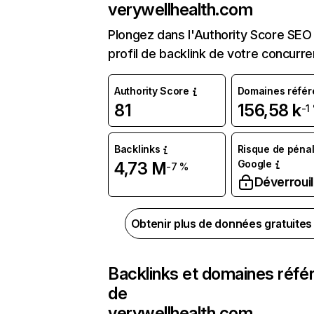
verywellhealth.com
Plongez dans l'Authority Score SEO 
profil de backlink de votre concurre
Authority Score
Domaines référ
81
156,58 k
-1
Backlinks
Risque de pénal
Google
4,73 M
-7 %
Déverrouil
Obtenir plus de données gratuite
Backlinks et domaines réfé
de
verywellhealth.com