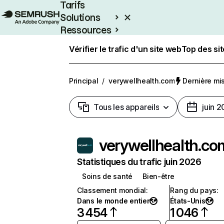
Tarifs
Solutions
Ressources
Entreprises
Vérifier le trafic d'un site web
Top des si
Principal
/
verywellhealth.com
Dernière mise
Tous les appareils
juin 
verywellhealth.co
Statistiques du trafic juin 2026
Soins de santé
Bien-être
Classement mondial
:
Rang du pays
:
Dans le monde entier
États-Unis
3 454
1 046