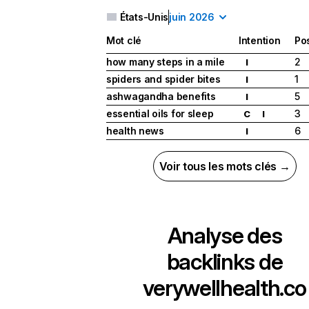
États-Unis
juin 2026
Mot clé
Intention
Pos
how many steps in a mile
2
I
spiders and spider bites
1
I
ashwagandha benefits
5
I
essential oils for sleep
3
C
I
health news
6
I
Voir tous les mots clés →
Analyse des
backlinks de
verywellhealth.co