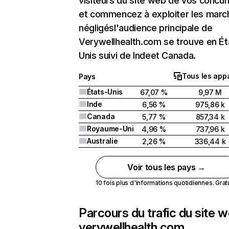
visiteurs du site web de vos concur
et commencez à exploiter les marc
négligésl'audience principale de
Verywellhealth.com se trouve en Ét
Unis suivi de Indeet Canada.
Tous les appa
Pays
États-Unis
67,07 %
9,97 M
Inde
6,56 %
975,86 k
Canada
5,77 %
857,34 k
Royaume-Uni
4,96 %
737,96 k
Australie
2,26 %
336,44 k
Voir tous les pays →
10 fois plus d'informations quotidiennes. Gratui
Parcours du trafic du site 
verywellhealth.com