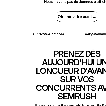
Nous n'avons pas de données à affich
Obtenir votre audit →
verywellfit.com
verywellmi
PRENEZ DÈS
AUJOURD'HUI U
LONGUEUR D'AVA
SUR VOS
CONCURRENTS A
SEMRUSH
Essayez la suite complète d'outils 