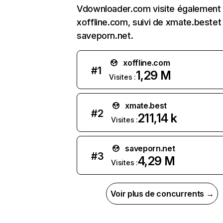
Vdownloader.com visite également
xoffline.com, suivi de xmate.bestet
saveporn.net.
xoffline.com
#
1
1,29 M
Visites :
xmate.best
#
2
211,14 k
Visites :
saveporn.net
#
3
4,29 M
Visites :
Voir plus de concurrents →