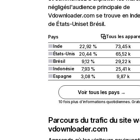
négligésl'audience principale de
Vdownloader.com se trouve en Inde 
de États-Uniset Brésil.
Tous les appare
Pays
Inde
22,92 %
73,45 k
États-Unis
20,44 %
65,52 k
Brésil
9,12 %
29,22 k
Indonésie
7,93 %
25,41 k
Espagne
3,08 %
9,87 k
Voir tous les pays →
10 fois plus d'informations quotidiennes. Gratui
Parcours du trafic du site 
vdownloader.com