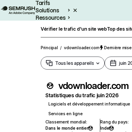
Tarifs
Solutions
Ressources
Entreprises
Vérifier le trafic d'un site web
Top des si
Principal
/
vdownloader.com
Dernière mise 
Tous les appareils
juin 
vdownloader.com
Statistiques du trafic juin 2026
Logiciels et développement informatique
Services en ligne
Classement mondial
:
Rang du pays
:
Dans le monde entier
Inde