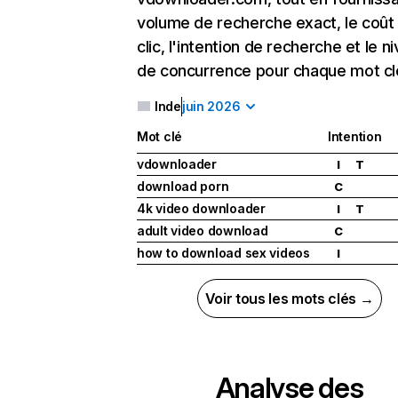
volume de recherche exact, le coût
clic, l'intention de recherche et le n
de concurrence pour chaque mot cl
Inde
juin 2026
Mot clé
Intention
vdownloader
I
T
download porn
C
4k video downloader
I
T
adult video download
C
how to download sex videos
I
Voir tous les mots clés →
Analyse des