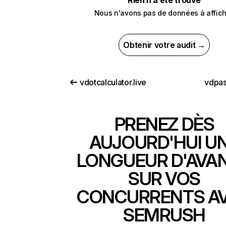
Rien n’a été trouvé
Nous n'avons pas de données à affich
Obtenir votre audit →
vdotcalculator.live
vdpa
PRENEZ DÈS
AUJOURD'HUI U
LONGUEUR D'AVA
SUR VOS
CONCURRENTS A
SEMRUSH