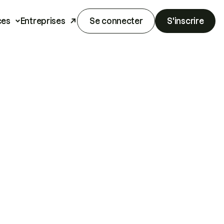
ces
Entreprises
Se connecter
S'inscrire