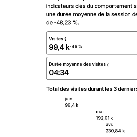
indicateurs clés du comportement sur
une durée moyenne de la session de 
de -48,23 %.
Visites
99,4 k
-48 %
Durée moyenne des visites
04:34
Total des visites durant les 3 dernie
juin
99,4 k
mai
192,01 k
avr.
230,84 k