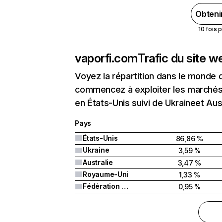
Obteni
10 fois 
vaporfi.com
Trafic du site w
Voyez la répartition dans le monde 
commencez à exploiter les marchés 
en États-Unis suivi de Ukraineet Aust
Pays
États-Unis
86,86 %
Ukraine
3,59 %
Australie
3,47 %
Royaume-Uni
1,33 %
Fédération de Russie
0,95 %