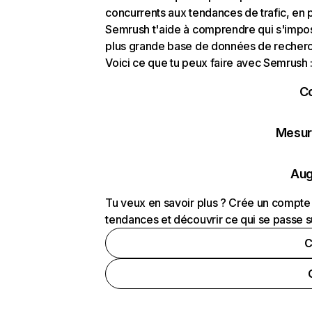
concurrents aux tendances de trafic, en pa
Semrush t'aide à comprendre qui s'impose
plus grande base de données de recherch
Voici ce que tu peux faire avec Semrush 
C
Mesure
Aug
Tu veux en savoir plus ? Crée un compte 
tendances et découvrir ce qui se passe s
C