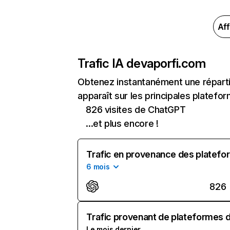
Aff
Trafic IA de
vaporfi.com
Obtenez instantanément une réparti
apparaît sur les principales platefor
826 visites de ChatGPT
...et plus encore !
Trafic en provenance des platefor
6 mois
826
Trafic provenant de plateformes d'
Le mois dernier