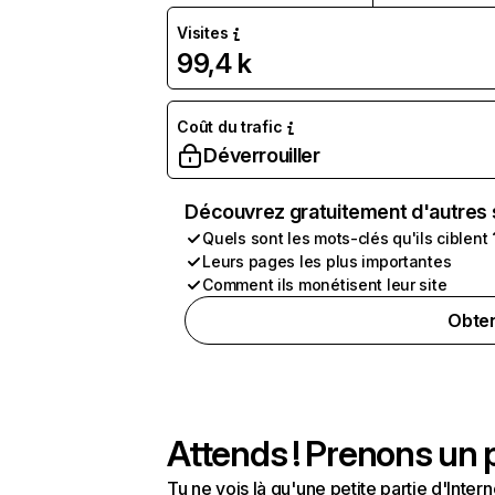
Visites
99,4 k
Coût du trafic
Déverrouiller
Découvrez gratuitement d'autres 
Quels sont les mots-clés qu'ils ciblent 
Leurs pages les plus importantes
Comment ils monétisent leur site
Obten
Attends ! Prenons un p
Tu ne vois là qu'une petite partie d'Int