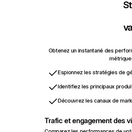
St
va
Obtenez un instantané des perform
métriques
Espionnez les stratégies de gé
Identifiez les principaux produ
Découvrez les canaux de marke
Trafic et engagement des vi
Comparez les performances de votre