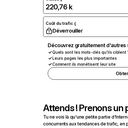
220,76 k
Coût du trafic
Déverrouiller
Découvrez gratuitement d'autres 
Quels sont les mots-clés qu'ils ciblent 
Leurs pages les plus importantes
Comment ils monétisent leur site
Obten
Attends ! Prenons un p
Tu ne vois là qu'une petite partie d'Int
concurrents aux tendances de trafic, en pa