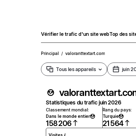
Vérifier le trafic d'un site web
Top des si
Principal
/
valoranttextart.com
Tous les appareils
juin 2
valoranttextart.co
Statistiques du trafic juin 2026
Classement mondial
:
Rang du pays
:
Dans le monde entier
Turquie
158 206
21 564
Visites