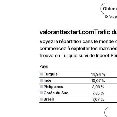
Obteni
10 fois 
valoranttextart.com
Trafic d
Voyez la répartition dans le monde 
commencez à exploiter les marchés 
trouve en Turquie suivi de Indeet Phi
Pays
Turquie
14,94 %
Inde
10,07 %
Philippines
8,09 %
Corée du Sud
7,85 %
Brésil
7,07 %