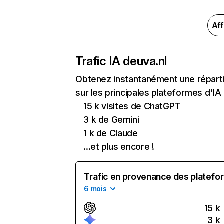
Aff
Trafic IA de
uva.nl
Obtenez instantanément une répartit
sur les principales plateformes d'IA 
15 k visites de ChatGPT
3 k de Gemini
1 k de Claude
...et plus encore !
Trafic en provenance des platefor
6 mois
15 k
3 k