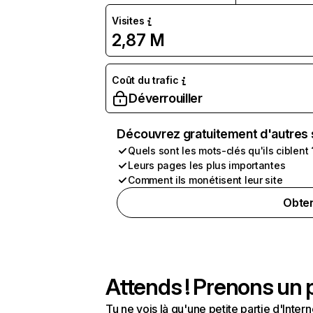
Visites
2,87 M
Coût du trafic
Déverrouiller
Découvrez gratuitement d'autres 
Quels sont les mots-clés qu'ils ciblent 
Leurs pages les plus importantes
Comment ils monétisent leur site
Obten
Attends ! Prenons un p
Tu ne vois là qu'une petite partie d'Int