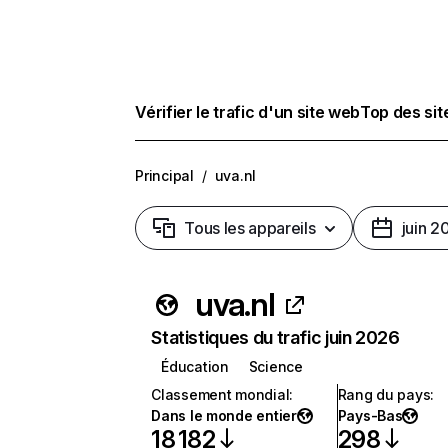
Vérifier le trafic d'un site web
Top des si
Principal
/
uva.nl
Tous les appareils
juin 2
uva.nl
Statistiques du trafic juin 2026
Éducation
Science
Classement mondial
:
Rang du pays
:
Dans le monde entier
Pays-Bas
18 182
298