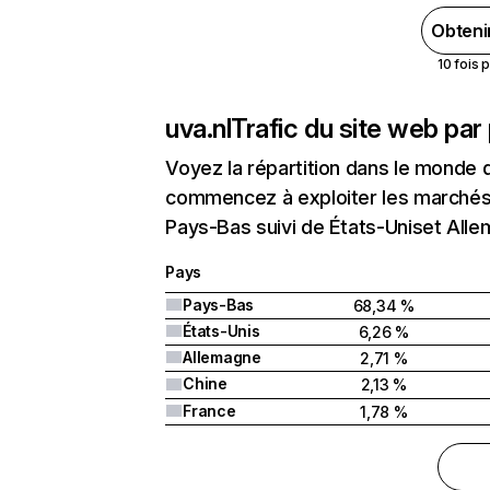
Obteni
10 fois 
uva.nl
Trafic du site web par
Voyez la répartition dans le monde 
commencez à exploiter les marchés n
Pays-Bas suivi de États-Uniset All
Pays
Pays-Bas
68,34 %
États-Unis
6,26 %
Allemagne
2,71 %
Chine
2,13 %
France
1,78 %