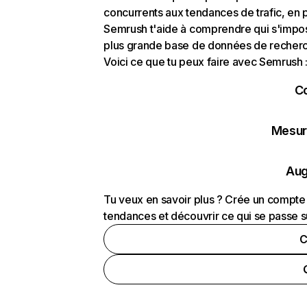
concurrents aux tendances de trafic, en pa
Semrush t'aide à comprendre qui s'impose
plus grande base de données de recherch
Voici ce que tu peux faire avec Semrush 
C
Mesure
Aug
Tu veux en savoir plus ? Crée un compte 
tendances et découvrir ce qui se passe s
C