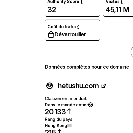
Authority Score
Visites
32
45,11 M
Coût du trafic
Déverrouiller
Données complètes pour ce domaine 
hetushu.com
Classement mondial
:
Dans le monde entier
20 133
Rang du pays
:
Hong Kong
215