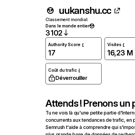
uukanshu.cc
Classement mondial
:
Dans le monde entier
3 102
Authority Score
Visites
17
16,23 M
Coût du trafic
Déverrouiller
Attends ! Prenons un p
Tu ne vois là qu'une petite partie d'Int
concurrents aux tendances de trafic, en pa
Semrush t'aide à comprendre qui s'impose
plus grande base de données de recherch