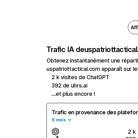
Aff
Trafic IA de
uspatriottactica
Obtenez instantanément une réparti
uspatriottactical.com apparaît sur le
2 k visites de ChatGPT
392 de uhrs.ai
...et plus encore !
Trafic en provenance des platefor
6 mois
2 k