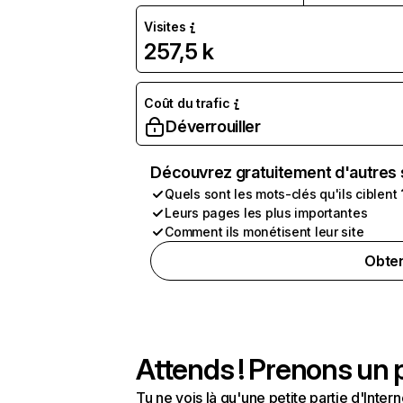
Visites
257,5 k
Coût du trafic
Déverrouiller
Découvrez gratuitement d'autres 
Quels sont les mots-clés qu'ils ciblent 
Leurs pages les plus importantes
Comment ils monétisent leur site
Obten
Attends ! Prenons un p
Tu ne vois là qu'une petite partie d'Int