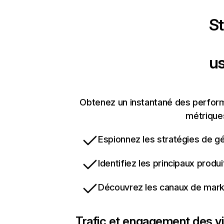
St
us
Obtenez un instantané des performa
métriques
Espionnez les stratégies de gé
Identifiez les principaux produ
Découvrez les canaux de marke
Trafic et engagement des vi