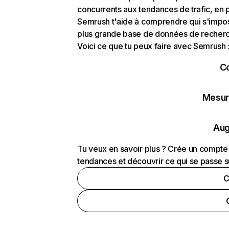
concurrents aux tendances de trafic, en pa
Semrush t'aide à comprendre qui s'impose
plus grande base de données de recherch
Voici ce que tu peux faire avec Semrush 
C
Mesure
Aug
Tu veux en savoir plus ? Crée un compte 
tendances et découvrir ce qui se passe s
C