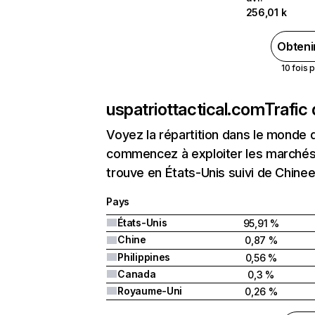
256,01 k
Obteni
10 fois 
uspatriottactical.com
Trafic
Voyez la répartition dans le monde 
commencez à exploiter les marchés n
trouve en États-Unis suivi de Chineet
Pays
États-Unis
95,91 %
Chine
0,87 %
Philippines
0,56 %
Canada
0,3 %
Royaume-Uni
0,26 %