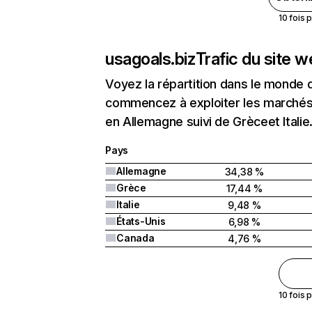
10 fois 
usagoals.biz
Trafic du site 
Voyez la répartition dans le monde 
commencez à exploiter les marchés 
en Allemagne suivi de Grèceet Italie
Pays
Allemagne
34,38 %
Grèce
17,44 %
Italie
9,48 %
États-Unis
6,98 %
Canada
4,76 %
10 fois 