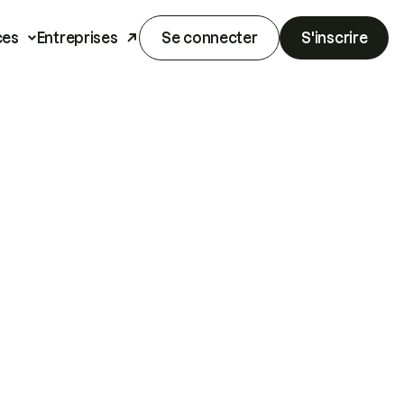
ces
Entreprises
Se connecter
S'inscrire