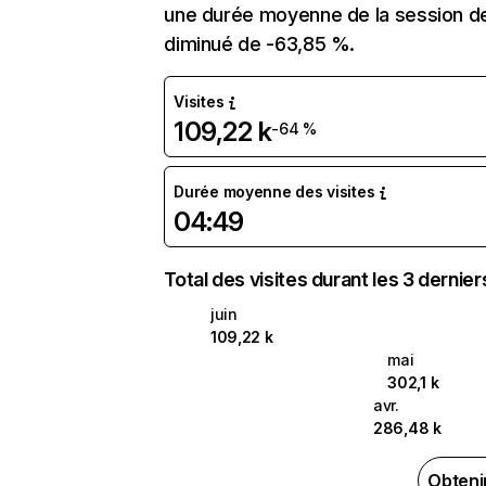
une durée moyenne de la session de 
diminué de -63,85 %.
Visites
109,22 k
-64 %
Durée moyenne des visites
04:49
Total des visites durant les 3 dernie
juin
109,22 k
mai
302,1 k
avr.
286,48 k
Obteni