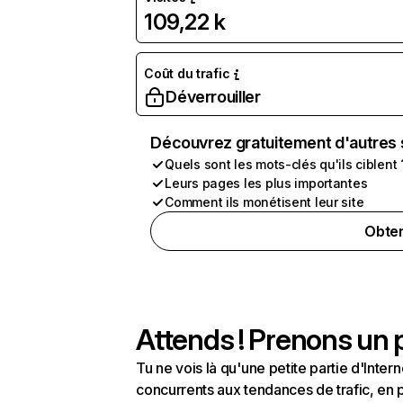
109,22 k
Coût du trafic
Déverrouiller
Découvrez gratuitement d'autres 
Quels sont les mots-clés qu'ils ciblent 
Leurs pages les plus importantes
Comment ils monétisent leur site
Obten
Attends ! Prenons un p
Tu ne vois là qu'une petite partie d'Int
concurrents aux tendances de trafic, en pa