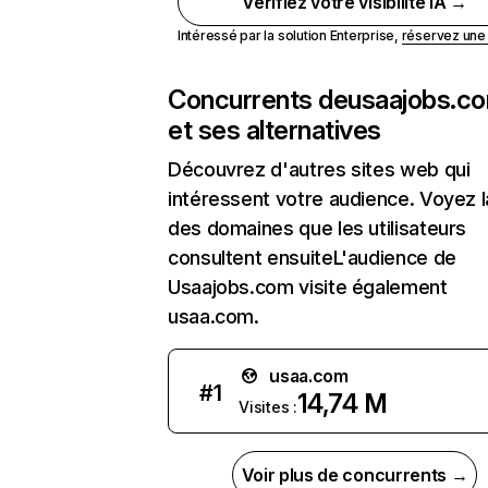
Vérifiez votre visibilité IA →
Intéressé par la solution Enterprise,
réservez un
Concurrents de
usaajobs.c
et ses alternatives
Découvrez d'autres sites web qui
intéressent votre audience. Voyez la
des domaines que les utilisateurs
consultent ensuiteL'audience de
Usaajobs.com visite également
usaa.com.
usaa.com
#
1
14,74 M
Visites :
Voir plus de concurrents →