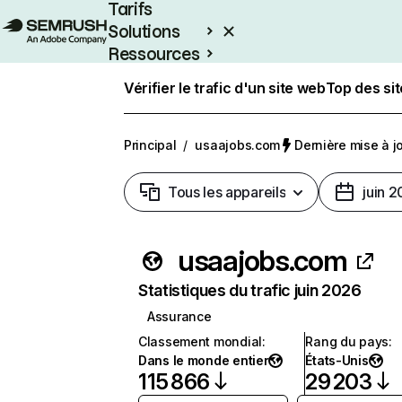
Tarifs
Solutions
Ressources
Entreprises
Vérifier le trafic d'un site web
Top des si
Principal
/
usaajobs.com
Dernière mise à jo
Tous les appareils
juin 
usaajobs.com
Statistiques du trafic juin 2026
Assurance
Classement mondial
:
Rang du pays
:
Dans le monde entier
États-Unis
115 866
29 203