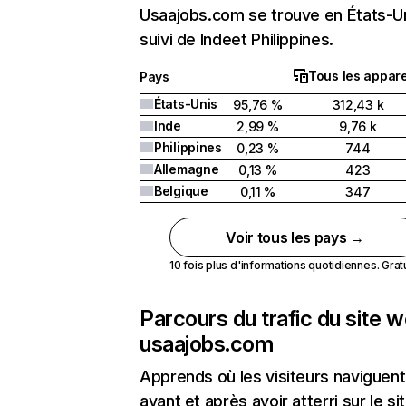
Usaajobs.com se trouve en États-U
suivi de Indeet Philippines.
Tous les appare
Pays
États-Unis
95,76 %
312,43 k
Inde
2,99 %
9,76 k
Philippines
0,23 %
744
Allemagne
0,13 %
423
Belgique
0,11 %
347
Voir tous les pays →
10 fois plus d'informations quotidiennes. Gratui
Parcours du trafic du site 
usaajobs.com
Apprends où les visiteurs naviguent
avant et après avoir atterri sur le si