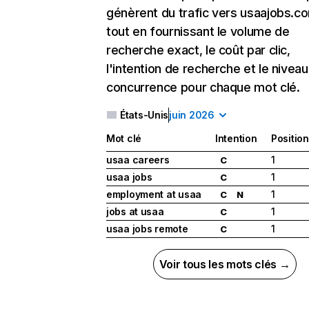
génèrent du trafic vers usaajobs.c
tout en fournissant le volume de
recherche exact, le coût par clic,
l'intention de recherche et le nivea
concurrence pour chaque mot clé.
États-Unis
juin 2026
Mot clé
Intention
Position
usaa careers
1
C
usaa jobs
1
C
employment at usaa
1
C
N
jobs at usaa
1
C
usaa jobs remote
1
C
Voir tous les mots clés →