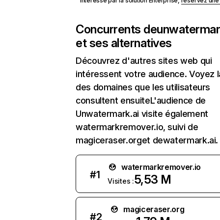
Intéressé par la solution Enterprise,
réservez un
Concurrents de
unwatermar
et ses alternatives
Découvrez d'autres sites web qui
intéressent votre audience. Voyez la
des domaines que les utilisateurs
consultent ensuiteL'audience de
Unwatermark.ai visite également
watermarkremover.io, suivi de
magiceraser.orget dewatermark.ai.
watermarkremover.io
#
1
5,53 M
Visites :
magiceraser.org
#
2