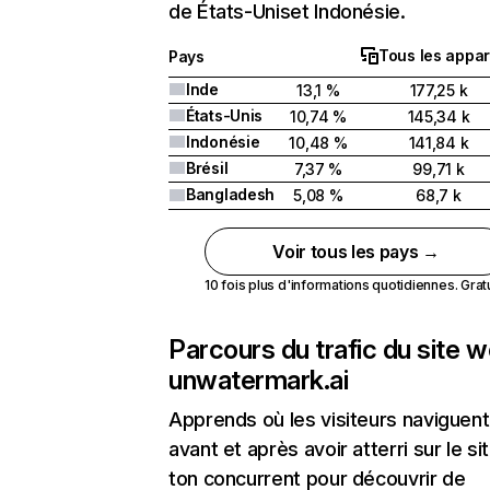
de États-Uniset Indonésie.
Tous les appar
Pays
Inde
13,1 %
177,25 k
États-Unis
10,74 %
145,34 k
Indonésie
10,48 %
141,84 k
Brésil
7,37 %
99,71 k
Bangladesh
5,08 %
68,7 k
Voir tous les pays →
10 fois plus d'informations quotidiennes. Gratui
Parcours du trafic du site 
unwatermark.ai
Apprends où les visiteurs naviguent
avant et après avoir atterri sur le si
ton concurrent pour découvrir de