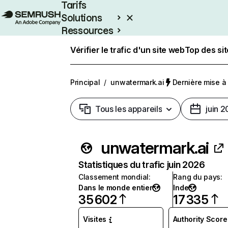
Tarifs
Solutions
Ressources
Entreprises
Vérifier le trafic d'un site web
Top des si
Principal
/
unwatermark.ai
Dernière mise à j
Tous les appareils
juin 
unwatermark.ai
Statistiques du trafic juin 2026
Classement mondial
:
Rang du pays
:
Dans le monde entier
Inde
35 602
17 335
Visites
Authority Score