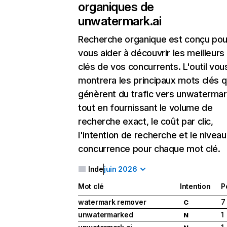
organiques de
unwatermark.ai
Recherche organique
est conçu pou
vous aider à découvrir les meilleur
clés de vos concurrents. L'outil vou
montrera les principaux mots clés q
génèrent du trafic vers unwatermark
tout en fournissant le volume de
recherche exact, le coût par clic,
l'intention de recherche et le nivea
concurrence pour chaque mot clé.
Inde
juin 2026
Mot clé
Intention
P
watermark remover
7
C
unwatermarked
1
N