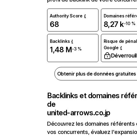
Authority Score
Domaines référ
68
8,27 k
-10 %
Backlinks
Risque de pénal
Google
1,48 M
-3 %
Déverrouil
Obtenir plus de données gratuite
Backlinks et domaines réfé
de
united-arrows.co.jp
Découvrez les domaines référents
vos concurrents, évaluez l'expansi