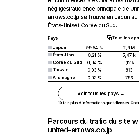
et commencez à exploiter les marc
négligésl'audience principale de Uni
arrows.co.jp se trouve en Japon sui
États-Uniset Corée du Sud.
Tous les app
Pays
Japon
99,54 %
2,6 M
États-Unis
0,21 %
5,47 k
Corée du Sud
0,04 %
1,12 k
Taïwan
0,03 %
813
Allemagne
0,03 %
786
Voir tous les pays →
10 fois plus d'informations quotidiennes. Gratui
Parcours du trafic du site 
united-arrows.co.jp