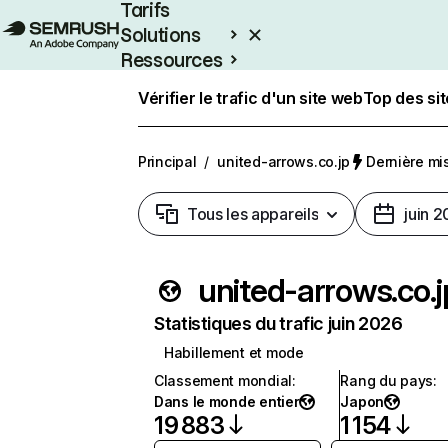
Tarifs
Solutions
Ressources
Entreprises
Vérifier le trafic d'un site web
Top des si
Principal
/
united-arrows.co.jp
Dernière mis
Tous les appareils
juin 
united-arrows.co.j
Statistiques du trafic juin 2026
Habillement et mode
Classement mondial
:
Rang du pays
:
Dans le monde entier
Japon
19 883
1 154