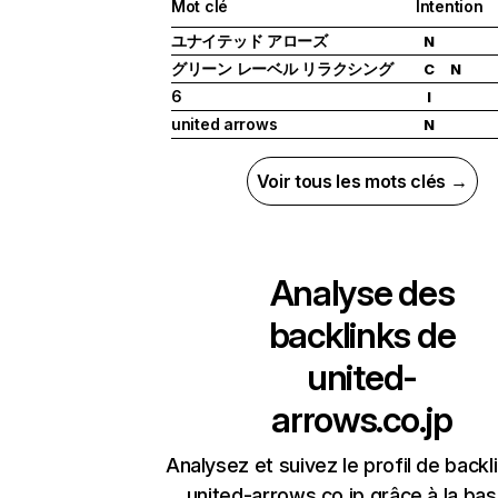
Mot clé
Intention
ユナイテッド アローズ
N
グリーン レーベル リラクシング
C
N
6
I
united arrows
N
Voir tous les mots clés →
Analyse des
backlinks de
united-
arrows.co.jp
Analysez et suivez le profil de backl
united-arrows.co.jp grâce à la ba