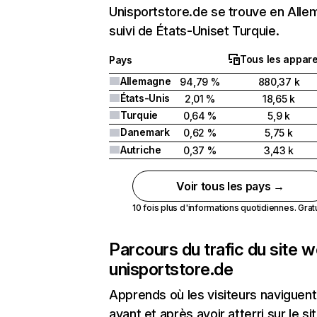
Unisportstore.de se trouve en All
suivi de États-Uniset Turquie.
Tous les appare
Pays
Allemagne
94,79 %
880,37 k
États-Unis
2,01 %
18,65 k
Turquie
0,64 %
5,9 k
Danemark
0,62 %
5,75 k
Autriche
0,37 %
3,43 k
Voir tous les pays →
10 fois plus d'informations quotidiennes. Gratui
Parcours du trafic du site 
unisportstore.de
Apprends où les visiteurs naviguent
avant et après avoir atterri sur le si