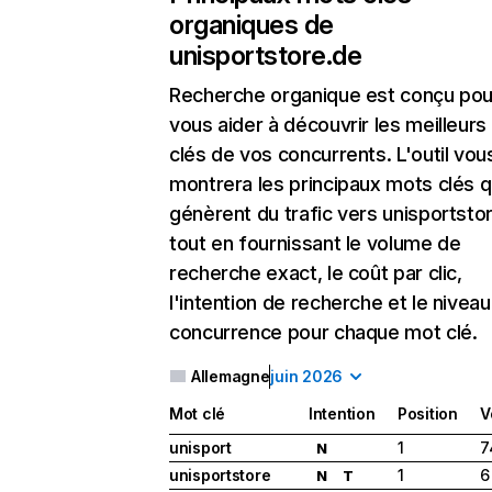
organiques de
unisportstore.de
Recherche organique
est conçu pou
vous aider à découvrir les meilleur
clés de vos concurrents. L'outil vou
montrera les principaux mots clés q
génèrent du trafic vers unisportsto
tout en fournissant le volume de
recherche exact, le coût par clic,
l'intention de recherche et le nivea
concurrence pour chaque mot clé.
Allemagne
juin 2026
Mot clé
Intention
Position
V
unisport
1
7
N
unisportstore
1
6
N
T