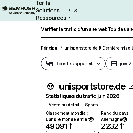
Tarifs
Solutions
Ressources
Entreprises
Vérifier le trafic d'un site web
Top des si
Principal
/
unisportstore.de
Dernière mise à 
Tous les appareils
juin 
unisportstore.de
Statistiques du trafic juin 2026
Vente au détail
Sports
Classement mondial
:
Rang du pays
:
Dans le monde entier
Allemagne
49 091
2 232