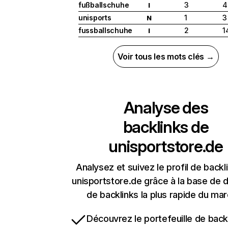
fußballschuhe
3
4
I
unisports
1
3
N
fussballschuhe
2
1
I
Voir tous les mots clés →
Analyse des
backlinks de
unisportstore.de
Analysez et suivez le profil de backl
unisportstore.de grâce à la base de
de backlinks la plus rapide du mar
Découvrez le portefeuille de backl