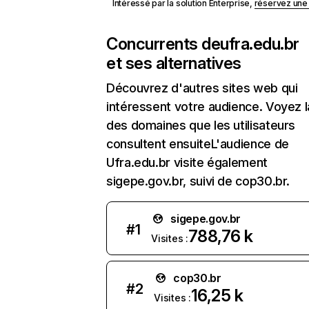
Intéressé par la solution Enterprise,
réservez un
Concurrents de
ufra.edu.br
et ses alternatives
Découvrez d'autres sites web qui
intéressent votre audience. Voyez la
des domaines que les utilisateurs
consultent ensuiteL'audience de
Ufra.edu.br visite également
sigepe.gov.br, suivi de cop30.br.
sigepe.gov.br
#
1
788,76 k
Visites :
cop30.br
#
2
16,25 k
Visites :