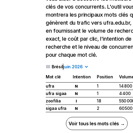
clés de vos concurrents. L'outil vou
montrera les principaux mots clés q
génèrent du trafic vers ufra.edu.br,
en fournissant le volume de recher
exact, le coût par clic, l'intention de
recherche et le niveau de concurre
pour chaque mot clé.
Brésil
juin 2026
Mot clé
Intention
Position
Volum
ufra
1
14 800
N
ufra sigaa
1
4 400
N
zoofilia
18
550 00
I
sigaa ufra
2
60 500
N
Voir tous les mots clés →