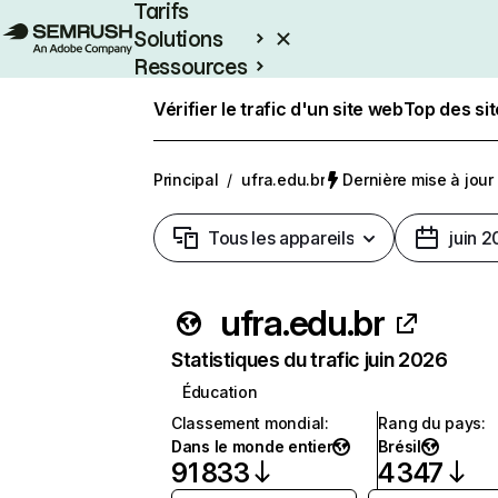
Tarifs
Solutions
Ressources
Entreprises
Vérifier le trafic d'un site web
Top des si
Principal
/
ufra.edu.br
Dernière mise à jour :
Tous les appareils
juin 
ufra.edu.br
Statistiques du trafic juin 2026
Éducation
Classement mondial
:
Rang du pays
:
Dans le monde entier
Brésil
91 833
4 347