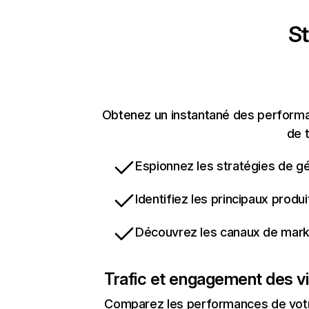
St
Obtenez un instantané des performan
de t
Espionnez les stratégies de gé
Identifiez les principaux produ
Découvrez les canaux de marke
Trafic et engagement des vi
Comparez les performances de votre