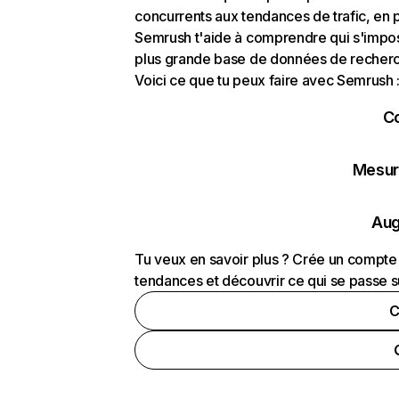
concurrents aux tendances de trafic, en pa
Semrush t'aide à comprendre qui s'impose
plus grande base de données de recherch
Voici ce que tu peux faire avec Semrush 
C
Mesure
Aug
Tu veux en savoir plus ? Crée un compte 
tendances et découvrir ce qui se passe s
C