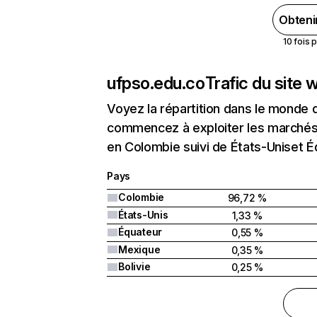
Obteni
10 fois 
ufpso.edu.co
Trafic du site
Voyez la répartition dans le monde 
commencez à exploiter les marchés 
en Colombie suivi de États-Uniset É
Pays
Colombie
96,72 %
États-Unis
1,33 %
Équateur
0,55 %
Mexique
0,35 %
Bolivie
0,25 %