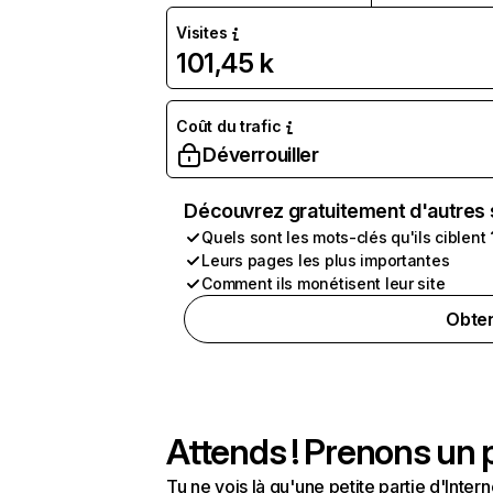
Visites
101,45 k
Coût du trafic
Déverrouiller
Découvrez gratuitement d'autres 
Quels sont les mots-clés qu'ils ciblent 
Leurs pages les plus importantes
Comment ils monétisent leur site
Obten
Attends ! Prenons un p
Tu ne vois là qu'une petite partie d'Int