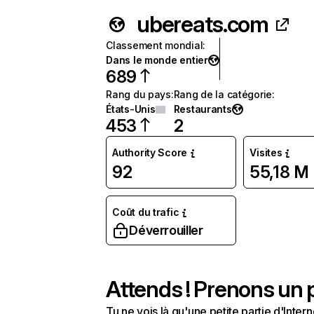
ubereats.com
Classement mondial
:
Dans le monde entier
689
Rang du pays
:
Rang de la catégorie
:
États-Unis
Restaurants
453
2
Authority Score
Visites
92
55,18 M
Coût du trafic
Déverrouiller
Attends ! Prenons un p
Tu ne vois là qu'une petite partie d'Int