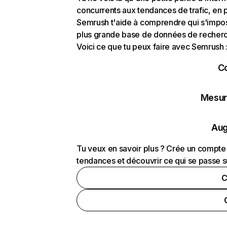
concurrents aux tendances de trafic, en pa
Semrush t'aide à comprendre qui s'impose
plus grande base de données de recherch
Voici ce que tu peux faire avec Semrush 
C
Mesure
Aug
Tu veux en savoir plus ? Crée un compte 
tendances et découvrir ce qui se passe s
C