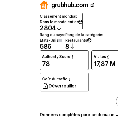
grubhub.com
Classement mondial
:
Dans le monde entier
2 804
Rang du pays
:
Rang de la catégorie
:
États-Unis
Restaurants
586
8
Authority Score
Visites
78
17,87 M
Coût du trafic
Déverrouiller
Données complètes pour ce domaine 